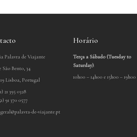
tacto
Horário
ia Palavra de Viajante
Terça a Sábado (Tuesday to
Saturday)
:
 São Bento, 34
10h00 – 14h00 e 15h00 – 19h00
19 Lisboa, Portugal
1) 21 395 0328
51) 91 370 0577
:
geral@palavra-de-viajante.pt