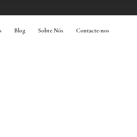
s
Blog
Sobre Nós
Contacte-nos
OUR SPACE
Our Premises